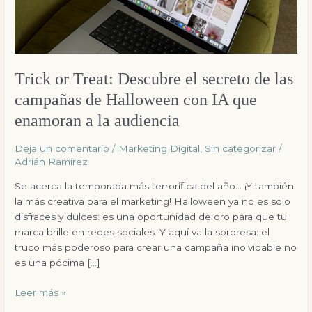
las
campañas
de
Halloween
con
Trick or Treat: Descubre el secreto de las
IA
campañas de Halloween con IA que
que
enamoran
enamoran a la audiencia
a
la
Deja un comentario
/
Marketing Digital
,
Sin categorizar
/
Adrián Ramírez
audiencia
Se acerca la temporada más terrorífica del año… ¡Y también
la más creativa para el marketing! Halloween ya no es solo
disfraces y dulces: es una oportunidad de oro para que tu
marca brille en redes sociales. Y aquí va la sorpresa: el
truco más poderoso para crear una campaña inolvidable no
es una pócima […]
Leer más »