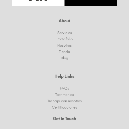
About
Servicios
Portafolio
Nosotros
Tienda
Blog
Help Links
FAQs
Testimonios
Trabaja con nosotros
Certificaciones
Get in Touch